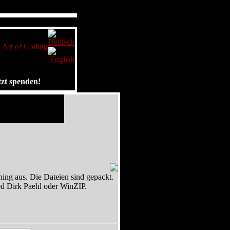
Art of Coding
tzt spenden!
g aus. Die Dateien sind gepackt.
d Dirk Paehl oder WinZIP.