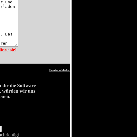
ere sie!
Fenster schließen
dir die Software
t, würden wir uns
euen.
hrichtigt