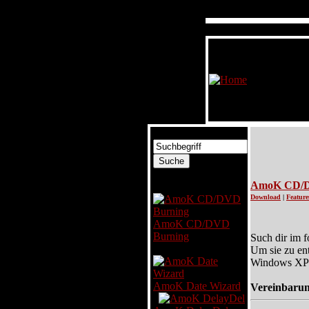
Software
AmoK CD/D
Download
|
Feature
AmoK CD/DVD
Burning
Such dir im 
Um sie zu en
Windows XP u
AmoK Date Wizard
Vereinbaru