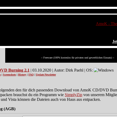
AmoK - The 
Je
AmoK CD/DVD Burning
-- Freeware (100% kostenlos für privaten und gewerblichen Einsatz) --
VD Burning 2.1
| 03.10.2020 | Autor: Dirk Paehl | OS:
s
|
Screenshots
|
History
|
FAQ
|
Update-Newsletter
folgenden den für dich passenden Download von AmoK CD/DVD Burnin
tpacken brauchst du ein Programm wie
SimplyZip
von unserem Mitglie
nd Vista können die Dateien auch von Haus aus entpacken.
ng (AGB)