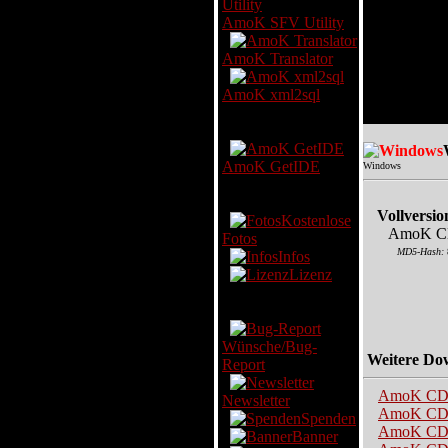
AmoK SFV Utility
AmoK Translator
AmoK xml2sql
Coding
AmoK GetIDE
Windows
Foto
Vollversio
Kostenlose
AmoK CD/
Fotos
MD5-Hash:
Infos
Lizenz
Service
Wünsche/Bug-
Weitere Do
Report
AmoK CD/
Newsletter
AmoK CD/
Spenden
AmoK CD/
Banner