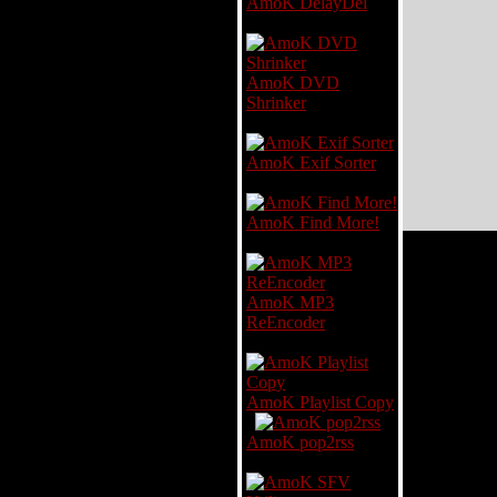
AmoK DelayDel
AmoK DVD
Shrinker
AmoK Exif Sorter
AmoK Find More!
AmoK MP3
ReEncoder
AmoK Playlist Copy
AmoK pop2rss