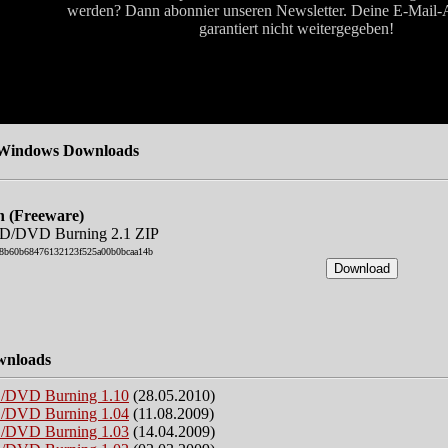
werden? Dann abonnier unseren Newsletter. Deine E-Mail-
garantiert nicht weitergegeben!
Windows Downloads
n (Freeware)
DVD Burning 2.1 ZIP
8b60b68476132123f525a00b0bcaa14b
wnloads
DVD Burning 1.10
(28.05.2010)
DVD Burning 1.04
(11.08.2009)
DVD Burning 1.03
(14.04.2009)