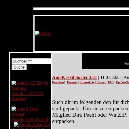
-- Fre
Software
AmoK Exif Sorter 3.31
| 11.07.2025 | A
Download
|
Features
|
Screenshots
|
History
|
FAQ
|
Update-Ne
AmoK CD/DVD
Burning
Such dir im folgenden den für di
sind gepackt. Um sie zu entpacke
Mitglied Dirk Paehl oder WinZIP.
AmoK Date Wizard
entpacken.