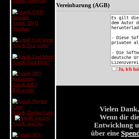
AmoK DelayDel
Vereinbarung (AGB)
AmoK DVD
Shrinker
AmoK Exif Sorter
AmoK Find More!
Ja, ich h
AmoK MP3
ReEncoder
Vielen Dank,
AmoK Playlist Copy
Wenn dir die
AmoK pop2rss
Entwicklung u
über eine
Spen