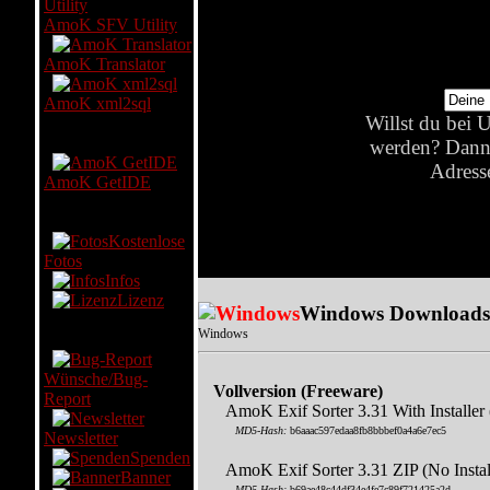
AmoK SFV Utility
AmoK Translator
AmoK xml2sql
Willst du bei 
Coding
werden? Dann 
Adresse
AmoK GetIDE
Foto
Kostenlose
Fotos
Infos
Lizenz
Windows Downloads
Windows
Service
Wünsche/Bug-
Vollversion (Freeware)
Report
AmoK Exif Sorter 3.31 With Installe
MD5-Hash:
b6aaac597edaa8fb8bbbef0a4a6e7ec5
Newsletter
Spenden
AmoK Exif Sorter 3.31 ZIP (No Instal
Banner
MD5-Hash:
b69ae48c44df34e4fe7c89f721425a2d