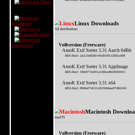
Link-Tipps
AmoK
Linux Downloads
Mitglieder
Join us
All distributions
Kontakt
Vollversion (Freeware)
Impressum
AmoK Exif Sorter 3.31 Aarch 64Bit
MD5-Hash:
2ac221fe826b140a361f9122892cc808
AmoK Exif Sorter 3.31 AppImage
MD5-Hash:
18bb9772a4f11a1460ca4fb590500411
AmoK Exif Sorter 3.31 x64
MD5-Hash:
8008a4754211e2b33db8eac8746b5045
Macintosh Downloa
macOS
Vollversion (Freeware)